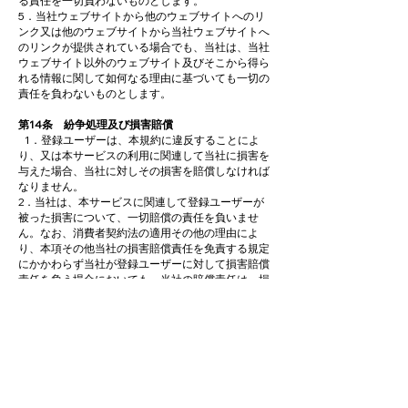
る責任を一切負わないものとします。
5．当社ウェブサイトから他のウェブサイトへのリ
ンク又は他のウェブサイトから当社ウェブサイトへ
のリンクが提供されている場合でも、当社は、当社
ウェブサイト以外のウェブサイト及びそこから得ら
れる情報に関して如何なる理由に基づいても一切の
責任を負わないものとします。
第14条 紛争処理及び損害賠償
1．登録ユーザーは、本規約に違反することによ
り、又は本サービスの利用に関連して当社に損害を
与えた場合、当社に対しその損害を賠償しなければ
なりません。
2．当社は、本サービスに関連して登録ユーザーが
被った損害について、一切賠償の責任を負いませ
ん。なお、消費者契約法の適用その他の理由によ
り、本項その他当社の損害賠償責任を免責する規定
にかかわらず当社が登録ユーザーに対して損害賠償
責任を負う場合においても、当社の賠償責任は、損
害の事由が生じた時点から遡って過去１年間の期間
に当社の重大な過失により登録ユーザーに対して与
えた直接的かつ通常の損害に限り、逸失利益、事業
機会の喪失等の間接的な損害は含まないものとしま
す。
第15条 秘密保持
1．本規約において「秘密情報」とは、利用契約又