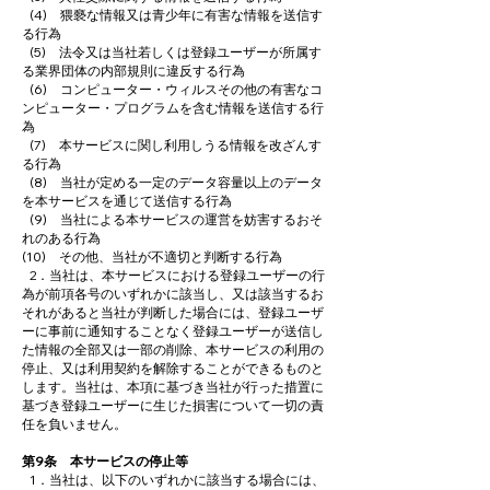
(4) 猥褻な情報又は青少年に有害な情報を送信す
る行為
(5) 法令又は当社若しくは登録ユーザーが所属す
る業界団体の内部規則に違反する行為
(6) コンピューター・ウィルスその他の有害なコ
ンピューター・プログラムを含む情報を送信する行
為
(7) 本サービスに関し利用しうる情報を改ざんす
る行為
(8) 当社が定める一定のデータ容量以上のデータ
を本サービスを通じて送信する行為
(9) 当社による本サービスの運営を妨害するおそ
れのある行為
(10) その他、当社が不適切と判断する行為
2．当社は、本サービスにおける登録ユーザーの行
為が前項各号のいずれかに該当し、又は該当するお
それがあると当社が判断した場合には、登録ユーザ
ーに事前に通知することなく登録ユーザーが送信し
た情報の全部又は一部の削除、本サービスの利用の
停止、又は利用契約を解除することができるものと
します。当社は、本項に基づき当社が行った措置に
基づき登録ユーザーに生じた損害について一切の責
任を負いません。
第9条 本サービスの停止等
1．当社は、以下のいずれかに該当する場合には、