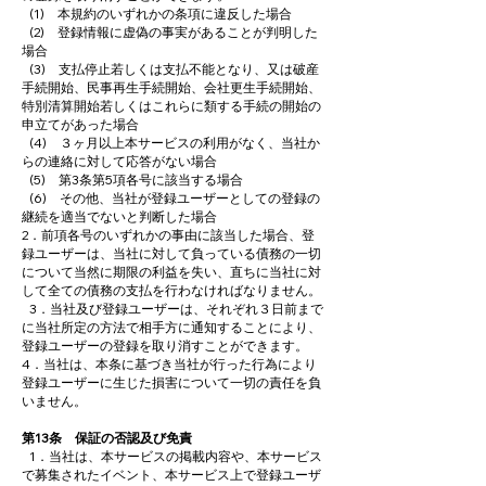
(1) 本規約のいずれかの条項に違反した場合
(2) 登録情報に虚偽の事実があることが判明した
場合
(3) 支払停止若しくは支払不能となり、又は破産
手続開始、民事再生手続開始、会社更生手続開始、
特別清算開始若しくはこれらに類する手続の開始の
申立てがあった場合
(4) ３ヶ月以上本サービスの利用がなく、当社か
らの連絡に対して応答がない場合
(5) 第3条第5項各号に該当する場合
(6) その他、当社が登録ユーザーとしての登録の
継続を適当でないと判断した場合
2．前項各号のいずれかの事由に該当した場合、登
録ユーザーは、当社に対して負っている債務の一切
について当然に期限の利益を失い、直ちに当社に対
して全ての債務の支払を行わなければなりません。
3．当社及び登録ユーザーは、それぞれ３日前まで
に当社所定の方法で相手方に通知することにより、
登録ユーザーの登録を取り消すことができます。
4．当社は、本条に基づき当社が行った行為により
登録ユーザーに生じた損害について一切の責任を負
いません。
第13条 保証の否認及び免責
1．当社は、本サービスの掲載内容や、本サービス
で募集されたイベント、本サービス上で登録ユーザ