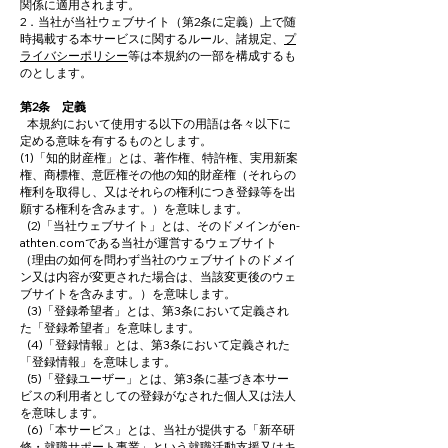
関係に適用されます。
2．当社が当社ウェブサイト（第2条に定義）上で随
時掲載する本サービスに関するルール、諸規定、
プ
ライバシーポリシー
等は本規約の一部を構成するも
のとします。
第2条 定義
本規約において使用する以下の用語は各々以下に
定める意味を有するものとします。
(1)「知的財産権」とは、著作権、特許権、実用新案
権、商標権、意匠権その他の知的財産権（それらの
権利を取得し、又はそれらの権利につき登録等を出
願する権利を含みます。）を意味します。
(2)「当社ウェブサイト」とは、そのドメインがen-
athten.comである当社が運営するウェブサイト
（理由の如何を問わず当社のウェブサイトのドメイ
ン又は内容が変更された場合は、当該変更後のウェ
ブサイトを含みます。）を意味します。
(3)「登録希望者」とは、第3条において定義され
た「登録希望者」を意味します。
(4)「登録情報」とは、第3条において定義された
「登録情報」を意味します。
(5)「登録ユーザー」とは、第3条に基づき本サー
ビスの利用者としての登録がなされた個人又は法人
を意味します。
(6)「本サービス」とは、当社が提供する「新卒研
修・就職サポート事業」という就職活動支援又はキ