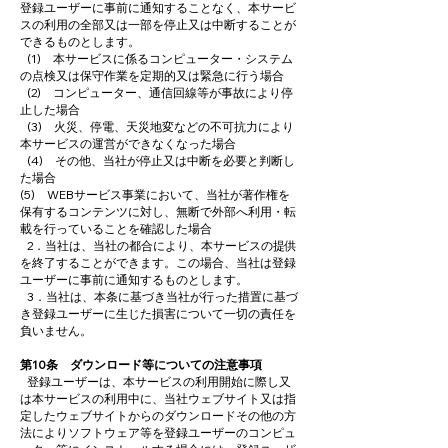
登録ユーザーに事前に通知することなく、本サービ
スの利用の全部又は一部を停止又は中断することが
できるものとします。
(1) 本サービスに係るコンピューター・システム
の点検又は保守作業を定期的又は緊急に行う場合
(2) コンピューター、通信回線等が事故により停
止した場合
(3) 火災、停電、天災地変などの不可抗力により
本サービスの運営ができなくなった場合
(4) その他、当社が停止又は中断を必要と判断し
た場合
(5) WEBサービス事業において、当社が著作権を
保有するコンテンツに対し、無断で外部へ利用・転
載を行っていることを確認した場合
2．当社は、当社の都合により、本サービスの提供
を終了することができます。この場合、当社は登録
ユーザーに事前に通知するものとします。
3．当社は、本条に基づき当社が行った措置に基づ
き登録ユーザーに生じた損害について一切の責任を
負いません。
第10条 ダウンロード等についての注意事項
登録ユーザーは、本サービスの利用開始に際し又
は本サービスの利用中に、当社ウェブサイト又は指
定したウェブサイトからのダウンロードその他の方
法によりソフトウェア等を登録ユーザーのコンピュ