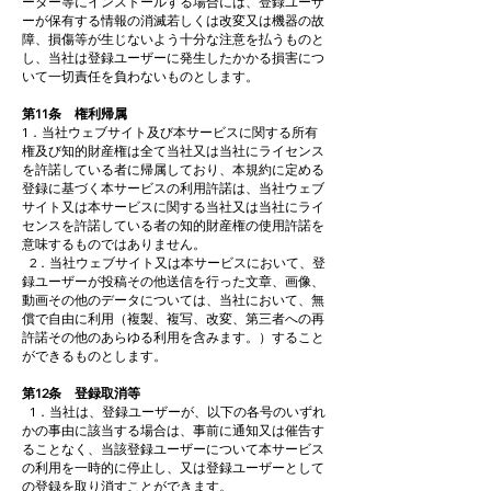
ーター等にインストールする場合には、登録ユーザ
ーが保有する情報の消滅若しくは改変又は機器の故
障、損傷等が生じないよう十分な注意を払うものと
し、当社は登録ユーザーに発生したかかる損害につ
いて一切責任を負わないものとします。
第11条 権利帰属
1．当社ウェブサイト及び本サービスに関する所有
権及び知的財産権は全て当社又は当社にライセンス
を許諾している者に帰属しており、本規約に定める
登録に基づく本サービスの利用許諾は、当社ウェブ
サイト又は本サービスに関する当社又は当社にライ
センスを許諾している者の知的財産権の使用許諾を
意味するものではありません。
2．当社ウェブサイト又は本サービスにおいて、登
録ユーザーが投稿その他送信を行った文章、画像、
動画その他のデータについては、当社において、無
償で自由に利用（複製、複写、改変、第三者への再
許諾その他のあらゆる利用を含みます。）すること
ができるものとします。
第12条 登録取消等
1．当社は、登録ユーザーが、以下の各号のいずれ
かの事由に該当する場合は、事前に通知又は催告す
ることなく、当該登録ユーザーについて本サービス
の利用を一時的に停止し、又は登録ユーザーとして
の登録を取り消すことができます。