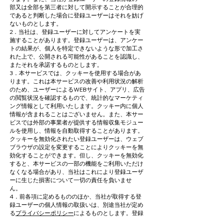
部又は全部を第三者に対して開示することが合理的
であると判断した場合に登録ユーザーはそれを妨げ
ないものとします。
2．当社は、登録ユーザーに対してアンケートを実
施することがあります。登録ユーザーは、アンケー
トの結果が、個人を特定できないような形で加工さ
れた上で、公開される可能性があることを認識し、
またそれを承諾するものとします。
3．本サービスでは、クッキーを使用する場合があ
ります。これは本サービスの改善や利用状況の解析
のため、ユーザーによるWEBサイト、アプリ、広告
の閲覧状況を確認するもので、統計的なマーケティ
ング情報として利用いたします。クッキー内に個人
情報が含まれることはございません。また、本サー
ビスでは外部の事業者が提供する情報収集モジュー
ルを使用し、情報を自動取得することがあります。
クッキーを無効化されたい登録ユーザーは、ウェブ
ブラウザの設定を変更することによりクッキーを無
効化することができます。但し、クッキーを無効化
すると、本サービスの一部の機能をご利用いただけ
なくなる場合があり、当社はこれにより登録ユーザ
ーに生じた損害について一切の責任を負いませ
ん。
4．前各項に定めるもののほか、当社が取得する登
録ユーザーの個人情報の取扱いは、別途当社が定め
る
プライバシーポリシー
によるものとします。登録