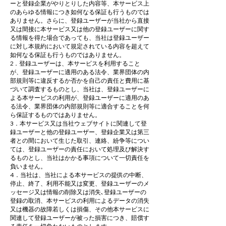
ーと登録企業がやりとりした内容等、本サービス上
のあらゆる情報につき如何なる保証も行うものでは
ありません。さらに、登録ユーザーが当社から直接
又は間接に本サービス又は他の登録ユーザーに関す
る情報を得た場合であっても、当社は登録ユーザー
に対し本規約において規定されている内容を超えて
如何なる保証も行うものではありません。
2．登録ユーザーは、本サービスを利用すること
が、登録ユーザーに適用のある法令、業界団体の内
部規則等に違反するか否かを自己の責任と費用に基
づいて調査するものとし、当社は、登録ユーザーに
よる本サービスの利用が、登録ユーザーに適用のあ
る法令、業界団体の内部規則等に適合することを何
ら保証するものではありません。
3．本サービス又は当社ウェブサイトに関連して登
録ユーザーと他の登録ユーザー、登録企業又は第三
者との間において生じた取引、連絡、紛争等につい
ては、登録ユーザーの責任において処理及び解決す
るものとし、当社はかかる事項について一切責任を
負いません。
4．当社は、当社による本サービスの提供の中断、
停止、終了、利用不能又は変更、登録ユーザーのメ
ッセージ又は情報の削除又は消失､登録ユーザーの
登録の取消、本サービスの利用によるデータの消失
又は機器の故障若しくは損傷、その他本サービスに
関連して登録ユーザーが被った損害につき、賠償す