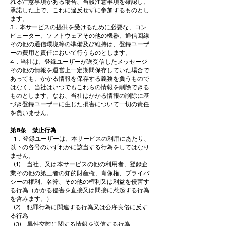
れる注意事項がある場合、当該注意事項を確認し、
承諾した上で、これに違反せずに参加するものとし
ます。
3．本サービスの提供を受けるために必要な、コン
ピューター、ソフトウェアその他の機器、通信回線
その他の通信環境等の準備及び維持は、登録ユーザ
ーの費用と責任において行うものとします。
4．当社は、登録ユーザーが送受信したメッセージ
その他の情報を運営上一定期間保存していた場合で
あっても、かかる情報を保存する義務を負うもので
はなく、当社はいつでもこれらの情報を削除できる
ものとします。なお、当社はかかる情報の削除に基
づき登録ユーザーに生じた損害について一切の責任
を負いません。
第8条 禁止行為
1．登録ユーザーは、本サービスの利用にあたり、
以下の各号のいずれかに該当する行為をしてはなり
ません。
(1) 当社、又は本サービスの他の利用者、登録企
業その他の第三者の知的財産権、肖像権、プライバ
シーの権利、名誉、その他の権利又は利益を侵害す
る行為（かかる侵害を直接又は間接に惹起する行為
を含みます。）
(2) 犯罪行為に関連する行為又は公序良俗に反す
る行為
(3) 異性交際に関する情報を送信する行為