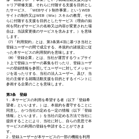
ャリア研修支援、それらに付随する支援を目的とし
たサービス、「WEBサイト制作事業」というWEB
サイトの制作又はWEB（Wix）スキルの教育、それ
らに付随する支援を目的としたサービス（理由の如
何を問わずサービスの名称又は内容が変更された場
合は、当該変更後のサービスを含みます。）を意味
します。
(7)「利用契約」とは、第3条第4項に基づき当社と
登録ユーザーの間で成立する、本規約の諸規定に従
った本サービスの利用契約を意味します。
(8)「登録企業」とは、当社が運営するウェブサイ
ト上で登録ユーザーの募集を行ったり、登録ユーザ
ーの登録情報を参照してユーザーに対してメッセー
ジを送ったりする、当社の法人ユーザー、及び、当
社の主催する就職活動支援を目的とするイベントに
参画する企業のことを意味します。
第3条 登録
1．本サービスの利用を希望する者（以下「登録希
望者」といいます。）は、本規約を遵守することに
同意し、かつ当社の定める一定の情報（以下「登録
情報」といいます。）を当社の定める方法で当社に
提供することにより、当社に対し、自らの意思で本
サービスの利用の登録を申請することができま
す。
2．登録ユーザーが本サービスの一部の機能を利用