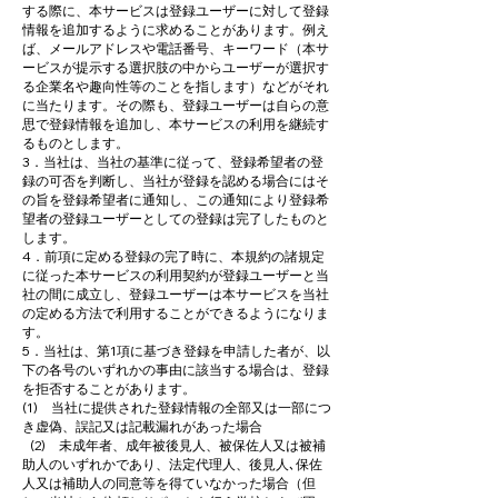
する際に、本サービスは登録ユーザーに対して登録
情報を追加するように求めることがあります。例え
ば、メールアドレスや電話番号、キーワード（本サ
ービスが提示する選択肢の中からユーザーが選択す
る企業名や趣向性等のことを指します）などがそれ
に当たります。その際も、登録ユーザーは自らの意
思で登録情報を追加し、本サービスの利用を継続す
るものとします。
3．当社は、当社の基準に従って、登録希望者の登
録の可否を判断し、当社が登録を認める場合にはそ
の旨を登録希望者に通知し、この通知により登録希
望者の登録ユーザーとしての登録は完了したものと
します。
4．前項に定める登録の完了時に、本規約の諸規定
に従った本サービスの利用契約が登録ユーザーと当
社の間に成立し、登録ユーザーは本サービスを当社
の定める方法で利用することができるようになりま
す。
5．当社は、第1項に基づき登録を申請した者が、以
下の各号のいずれかの事由に該当する場合は、登録
を拒否することがあります。
(1) 当社に提供された登録情報の全部又は一部につ
き虚偽、誤記又は記載漏れがあった場合
(2) 未成年者、成年被後見人、被保佐人又は被補
助人のいずれかであり、法定代理人、後見人､保佐
人又は補助人の同意等を得ていなかった場合（但