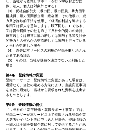
し、当社から依頼しサポートを行う学校および団
体、法人、個人は対象外とする）
(3) 反社会的勢力（暴力団、暴力団員、暴力団準
構成員、暴力団関係企業、総会屋、その他暴力、威
力又は詐欺的手法を使用して経済的利益を追求する
集団又は個人を意味します。以下同じ。）である、
又は資金提供その他を通じて反社会的勢力の維持、
運営若しくは経営に協力若しくは関与する等反社会
的勢力との何らかの交流若しくは関与を行っている
と当社が判断した場合
(4) 過去に本サービスの利用の登録を取り消され
た者である場合
(5) その他、当社が登録を適当でないと判断した
場合
第4条 登録情報の変更
登録ユーザーは、登録情報に変更があった場合は、
遅滞なく、当社の定める方法により、当該変更事項
を当社に通知し、当社から要求された資料を提出す
るものとします。
第5条 登録情報の提供
1．当社の「新卒研修・就職サポート事業」では、
登録ユーザーが本サービス上で提供される登録企業
の選考やイベント等に申し込んだ場合、登録情報の
一部又は全部を登録企業に対して提供することがあ
ります。また、当社が登録ユーザーの登録情報の一