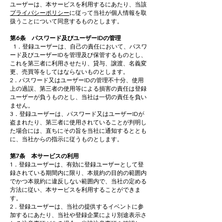
ユーザーは、本サービスを利用するにあたり、当該
プライバシーポリシー
に従って当社が個人情報を取
扱うことについて同意するものとします。
第6条 パスワード及びユーザーIDの管理
1．登録ユーザーは、自己の責任において、パスワ
ード及びユーザーIDを管理及び保管するものとし、
これを第三者に利用させたり、貸与、譲渡、名義変
更、売買等をしてはならないものとします。
2．パスワード又はユーザーIDの管理不十分、使用
上の過誤、第三者の使用等による損害の責任は登録
ユーザーが負うものとし、当社は一切の責任を負い
ません。
3．登録ユーザーは、パスワード又はユーザーIDが
盗まれたり、第三者に使用されていることが判明し
た場合には、直ちにその旨を当社に通知するととも
に、当社からの指示に従うものとします。
第7条 本サービスの利用
1．登録ユーザーは、有効に登録ユーザーとして登
録されている期間内に限り、本規約の目的の範囲内
でかつ本規約に違反しない範囲内で、当社の定める
方法に従い、本サービスを利用することができま
す。
2．登録ユーザーは、当社の提供するイベントに参
加するにあたり、当社や登録企業により別途表示さ