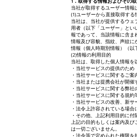
1．取得する情報およびその
当社が取得するユーザー情報
(1)ユーザーから直接取得す
当社は、当社が提供するウェ
用者（以下「ユーザー」とい
報であって、当該情報に含ま
情報及び容貌、指紋、声紋に
情報（個人時期別情報）（以
(2)情報の利用目的
当社は、取得した個人情報を
・当社サービスの提供のため
・当社サービスに関するご案
・当社または提携会社が開催
・当社サービスに関する弊社
・当社サービスに関する規約
・当社サービスの改善、新サ
・法令上許容されている場合
・その他、上記利用目的に付
上記の目的もしくは案内及び
は一切ございません。
・法令等で定められた権限を