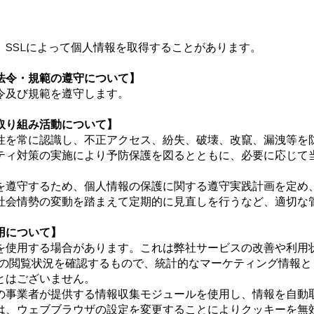
、SSLによって個人情報を取得することがあります。
法令・規範の遵守について】
令及び規範を遵守します。
取り組み活動について】
性を常に認識し、不正アクセス、紛失、破壊、改竄、漏洩等を
ティ対策の実施により予防保護を図るとともに、必要に応じて
を遵守するため、個人情報の保護に関する遵守実践計画を定め
社会情勢の変動を踏まえて定期的に見直しを行うなど、適切な
用について】
を使用する場合があります。これは弊社サービスの改善や利用
告の閲覧状況を確認するもので、統計的なマーケティング情報と
とはございません。
の事業者が提供する情報収集モジュールを使用し、情報を自動
は、ウェブブラウザの設定を変更することによりクッキーを無