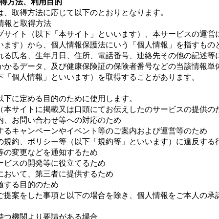
取得方法、利用目的
は、取得方法に応じて以下のとおりとなります。
る情報と取得方法
ブサイト（以下「本サイト」といいます）、本サービスの運営
います）から、個人情報保護法にいう「個人情報」を指すもの
れる氏名、生年月日、住所、電話番号、連絡先その他の記述等
かかるデータ、及び健康保険証の保険者番号などの当該情報単
下「個人情報」といいます）を取得することがあります。
以下に定める目的のために使用します。
（本サイトに掲載又は口頭にてお伝えしたのサービスの提供の
内、お問い合わせ等への対応のため
するキャンペーンやイベント等のご案内および運営等のため
の規約、ポリシー等（以下「規約等」といいます）に違反する
等の変更などを通知するため
ービスの開発等に役立てるため
において、第三者に提供するため
随する目的のため
ご提案をした事項と以下の場合を除き、個人情報をご本人の承
持つ機関より要請がある場合