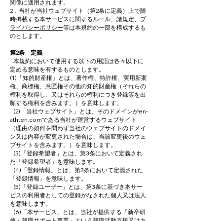
関係に適用されます。
2．当社が当社ウェブサイト（第2条に定義）上で随
時掲載する本サービスに関するルール、諸規定、
プ
ライバシーポリシー
等は本規約の一部を構成するも
のとします。
第2条 定義
本規約において使用する以下の用語は各々以下に
定める意味を有するものとします。
(1)「知的財産権」とは、著作権、特許権、実用新案
権、商標権、意匠権その他の知的財産権（それらの
権利を取得し、又はそれらの権利につき登録等を出
願する権利を含みます。）を意味します。
(2)「当社ウェブサイト」とは、そのドメインがen-
athten.comである当社が運営するウェブサイト
（理由の如何を問わず当社のウェブサイトのドメイ
ン又は内容が変更された場合は、当該変更後のウェ
ブサイトを含みます。）を意味します。
(3)「登録希望者」とは、第3条において定義され
た「登録希望者」を意味します。
(4)「登録情報」とは、第3条において定義された
「登録情報」を意味します。
(5)「登録ユーザー」とは、第3条に基づき本サー
ビスの利用者としての登録がなされた個人又は法人
を意味します。
(6)「本サービス」とは、当社が提供する「新卒研
修・就職サポート事業」という就職活動支援又はキ