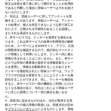
部又は全部を第三者に対して開示することが合理的
であると判断した場合に登録ユーザーはそれを妨げ
ないものとします。
2．当社は、登録ユーザーに対してアンケートを実
施することがあります。登録ユーザーは、アンケー
トの結果が、個人を特定できないような形で加工さ
れた上で、公開される可能性があることを認識し、
またそれを承諾するものとします。
3．本サービスでは、クッキーを使用する場合があ
ります。これは本サービスの改善や利用状況の解析
のため、ユーザーによるWEBサイト、アプリ、広告
の閲覧状況を確認するもので、統計的なマーケティ
ング情報として利用いたします。クッキー内に個人
情報が含まれることはございません。また、本サー
ビスでは外部の事業者が提供する情報収集モジュー
ルを使用し、情報を自動取得することがあります。
クッキーを無効化されたい登録ユーザーは、ウェブ
ブラウザの設定を変更することによりクッキーを無
効化することができます。但し、クッキーを無効化
すると、本サービスの一部の機能をご利用いただけ
なくなる場合があり、当社はこれにより登録ユーザ
ーに生じた損害について一切の責任を負いませ
ん。
4．前各項に定めるもののほか、当社が取得する登
録ユーザーの個人情報の取扱いは、別途当社が定め
る
プライバシーポリシー
によるものとします。登録