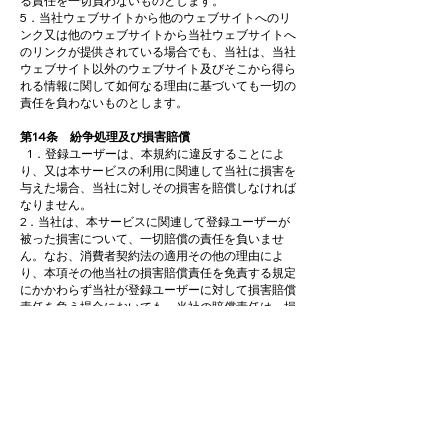
る責任を一切負わないものとします。
5．当社ウェブサイトから他のウェブサイトへのリ
ンク又は他のウェブサイトから当社ウェブサイトへ
のリンクが提供されている場合でも、当社は、当社
ウェブサイト以外のウェブサイト及びそこから得ら
れる情報に関して如何なる理由に基づいても一切の
責任を負わないものとします。
第14条 紛争処理及び損害賠償
1．登録ユーザーは、本規約に違反することによ
り、又は本サービスの利用に関連して当社に損害を
与えた場合、当社に対しその損害を賠償しなければ
なりません。
2．当社は、本サービスに関連して登録ユーザーが
被った損害について、一切賠償の責任を負いませ
ん。なお、消費者契約法の適用その他の理由によ
り、本項その他当社の損害賠償責任を免責する規定
にかかわらず当社が登録ユーザーに対して損害賠償
責任を負う場合においても、当社の賠償責任は、損
害の事由が生じた時点から遡って過去１年間の期間
に当社の重大な過失により登録ユーザーに対して与
えた直接的かつ通常の損害に限り、逸失利益、事業
機会の喪失等の間接的な損害は含まないものとしま
す。
第15条 秘密保持
1．本規約において「秘密情報」とは、利用契約又