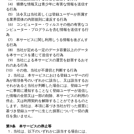
(4) 猥褻な情報又は青少年に有害な情報を送信す
る行為
(5) 法令又は当社若しくは登録ユーザーが所属す
る業界団体の内部規則に違反する行為
(6) コンピューター・ウィルスその他の有害なコ
ンピューター・プログラムを含む情報を送信する行
為
(7) 本サービスに関し利用しうる情報を改ざんす
る行為
(8) 当社が定める一定のデータ容量以上のデータ
を本サービスを通じて送信する行為
(9) 当社による本サービスの運営を妨害するおそ
れのある行為
(10) その他、当社が不適切と判断する行為
2．当社は、本サービスにおける登録ユーザーの行
為が前項各号のいずれかに該当し、又は該当するお
それがあると当社が判断した場合には、登録ユーザ
ーに事前に通知することなく登録ユーザーが送信し
た情報の全部又は一部の削除、本サービスの利用の
停止、又は利用契約を解除することができるものと
します。当社は、本項に基づき当社が行った措置に
基づき登録ユーザーに生じた損害について一切の責
任を負いません。
第9条 本サービスの停止等
1．当社は、以下のいずれかに該当する場合には、