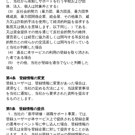
し、当社から依頼しサポートを行う学校および団
体、法人、個人は対象外とする）
(3) 反社会的勢力（暴力団、暴力団員、暴力団準
構成員、暴力団関係企業、総会屋、その他暴力、威
力又は詐欺的手法を使用して経済的利益を追求する
集団又は個人を意味します。以下同じ。）である、
又は資金提供その他を通じて反社会的勢力の維持、
運営若しくは経営に協力若しくは関与する等反社会
的勢力との何らかの交流若しくは関与を行っている
と当社が判断した場合
(4) 過去に本サービスの利用の登録を取り消され
た者である場合
(5) その他、当社が登録を適当でないと判断した
場合
第4条 登録情報の変更
登録ユーザーは、登録情報に変更があった場合は、
遅滞なく、当社の定める方法により、当該変更事項
を当社に通知し、当社から要求された資料を提出す
るものとします。
第5条 登録情報の提供
1．当社の「新卒研修・就職サポート事業」では、
登録ユーザーが本サービス上で提供される登録企業
の選考やイベント等に申し込んだ場合、登録情報の
一部又は全部を登録企業に対して提供することがあ
ります。また、当社が登録ユーザーの登録情報の一