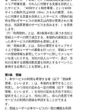
ャリア研修支援、それらに付随する支援を目的とし
たサービス、「WEBサイト制作事業」というWEB
サイトの制作又はWEB（Wix）スキルの教育、それ
らに付随する支援を目的としたサービス（理由の如
何を問わずサービスの名称又は内容が変更された場
合は、当該変更後のサービスを含みます。）を意味
します。
(7)「利用契約」とは、第3条第4項に基づき当社と
登録ユーザーの間で成立する、本規約の諸規定に従
った本サービスの利用契約を意味します。
(8)「登録企業」とは、当社が運営するウェブサイ
ト上で登録ユーザーの募集を行ったり、登録ユーザ
ーの登録情報を参照してユーザーに対してメッセー
ジを送ったりする、当社の法人ユーザー、及び、当
社の主催する就職活動支援を目的とするイベントに
参画する企業のことを意味します。
第3条 登録
1．本サービスの利用を希望する者（以下「登録希
望者」といいます。）は、本規約を遵守することに
同意し、かつ当社の定める一定の情報（以下「登録
情報」といいます。）を当社の定める方法で当社に
提供することにより、当社に対し、自らの意思で本
サービスの利用の登録を申請することができま
す。
2．登録ユーザーが本サービスの一部の機能を利用