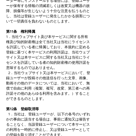
ーター等にインストールする場合には、登録ユーザ
ーが保有する情報の消滅若しくは改変又は機器の故
障、損傷等が生じないよう十分な注意を払うものと
し、当社は登録ユーザーに発生したかかる損害につ
いて一切責任を負わないものとします。
第11条 権利帰属
1．当社ウェブサイト及び本サービスに関する所有
権及び知的財産権は全て当社又は当社にライセンス
を許諾している者に帰属しており、本規約に定める
登録に基づく本サービスの利用許諾は、当社ウェブ
サイト又は本サービスに関する当社又は当社にライ
センスを許諾している者の知的財産権の使用許諾を
意味するものではありません。
2．当社ウェブサイト又は本サービスにおいて、登
録ユーザーが投稿その他送信を行った文章、画像、
動画その他のデータについては、当社において、無
償で自由に利用（複製、複写、改変、第三者への再
許諾その他のあらゆる利用を含みます。）すること
ができるものとします。
第12条 登録取消等
1．当社は、登録ユーザーが、以下の各号のいずれ
かの事由に該当する場合は、事前に通知又は催告す
ることなく、当該登録ユーザーについて本サービス
の利用を一時的に停止し、又は登録ユーザーとして
の登録を取り消すことができます。