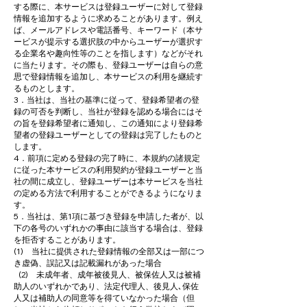
する際に、本サービスは登録ユーザーに対して登録
情報を追加するように求めることがあります。例え
ば、メールアドレスや電話番号、キーワード（本サ
ービスが提示する選択肢の中からユーザーが選択す
る企業名や趣向性等のことを指します）などがそれ
に当たります。その際も、登録ユーザーは自らの意
思で登録情報を追加し、本サービスの利用を継続す
るものとします。
3．当社は、当社の基準に従って、登録希望者の登
録の可否を判断し、当社が登録を認める場合にはそ
の旨を登録希望者に通知し、この通知により登録希
望者の登録ユーザーとしての登録は完了したものと
します。
4．前項に定める登録の完了時に、本規約の諸規定
に従った本サービスの利用契約が登録ユーザーと当
社の間に成立し、登録ユーザーは本サービスを当社
の定める方法で利用することができるようになりま
す。
5．当社は、第1項に基づき登録を申請した者が、以
下の各号のいずれかの事由に該当する場合は、登録
を拒否することがあります。
(1) 当社に提供された登録情報の全部又は一部につ
き虚偽、誤記又は記載漏れがあった場合
(2) 未成年者、成年被後見人、被保佐人又は被補
助人のいずれかであり、法定代理人、後見人､保佐
人又は補助人の同意等を得ていなかった場合（但