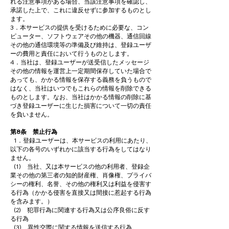
れる注意事項がある場合、当該注意事項を確認し、
承諾した上で、これに違反せずに参加するものとし
ます。
3．本サービスの提供を受けるために必要な、コン
ピューター、ソフトウェアその他の機器、通信回線
その他の通信環境等の準備及び維持は、登録ユーザ
ーの費用と責任において行うものとします。
4．当社は、登録ユーザーが送受信したメッセージ
その他の情報を運営上一定期間保存していた場合で
あっても、かかる情報を保存する義務を負うもので
はなく、当社はいつでもこれらの情報を削除できる
ものとします。なお、当社はかかる情報の削除に基
づき登録ユーザーに生じた損害について一切の責任
を負いません。
第8条 禁止行為
1．登録ユーザーは、本サービスの利用にあたり、
以下の各号のいずれかに該当する行為をしてはなり
ません。
(1) 当社、又は本サービスの他の利用者、登録企
業その他の第三者の知的財産権、肖像権、プライバ
シーの権利、名誉、その他の権利又は利益を侵害す
る行為（かかる侵害を直接又は間接に惹起する行為
を含みます。）
(2) 犯罪行為に関連する行為又は公序良俗に反す
る行為
(3) 異性交際に関する情報を送信する行為