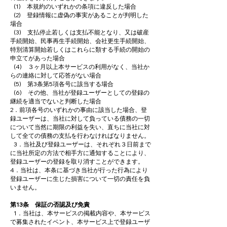
(1) 本規約のいずれかの条項に違反した場合
(2) 登録情報に虚偽の事実があることが判明した
場合
(3) 支払停止若しくは支払不能となり、又は破産
手続開始、民事再生手続開始、会社更生手続開始、
特別清算開始若しくはこれらに類する手続の開始の
申立てがあった場合
(4) ３ヶ月以上本サービスの利用がなく、当社か
らの連絡に対して応答がない場合
(5) 第3条第5項各号に該当する場合
(6) その他、当社が登録ユーザーとしての登録の
継続を適当でないと判断した場合
2．前項各号のいずれかの事由に該当した場合、登
録ユーザーは、当社に対して負っている債務の一切
について当然に期限の利益を失い、直ちに当社に対
して全ての債務の支払を行わなければなりません。
3．当社及び登録ユーザーは、それぞれ３日前まで
に当社所定の方法で相手方に通知することにより、
登録ユーザーの登録を取り消すことができます。
4．当社は、本条に基づき当社が行った行為により
登録ユーザーに生じた損害について一切の責任を負
いません。
第13条 保証の否認及び免責
1．当社は、本サービスの掲載内容や、本サービス
で募集されたイベント、本サービス上で登録ユーザ