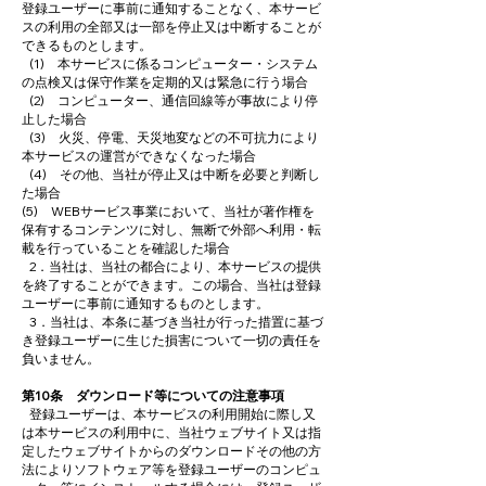
登録ユーザーに事前に通知することなく、本サービ
スの利用の全部又は一部を停止又は中断することが
できるものとします。
(1) 本サービスに係るコンピューター・システム
の点検又は保守作業を定期的又は緊急に行う場合
(2) コンピューター、通信回線等が事故により停
止した場合
(3) 火災、停電、天災地変などの不可抗力により
本サービスの運営ができなくなった場合
(4) その他、当社が停止又は中断を必要と判断し
た場合
(5) WEBサービス事業において、当社が著作権を
保有するコンテンツに対し、無断で外部へ利用・転
載を行っていることを確認した場合
2．当社は、当社の都合により、本サービスの提供
を終了することができます。この場合、当社は登録
ユーザーに事前に通知するものとします。
3．当社は、本条に基づき当社が行った措置に基づ
き登録ユーザーに生じた損害について一切の責任を
負いません。
第10条 ダウンロード等についての注意事項
登録ユーザーは、本サービスの利用開始に際し又
は本サービスの利用中に、当社ウェブサイト又は指
定したウェブサイトからのダウンロードその他の方
法によりソフトウェア等を登録ユーザーのコンピュ