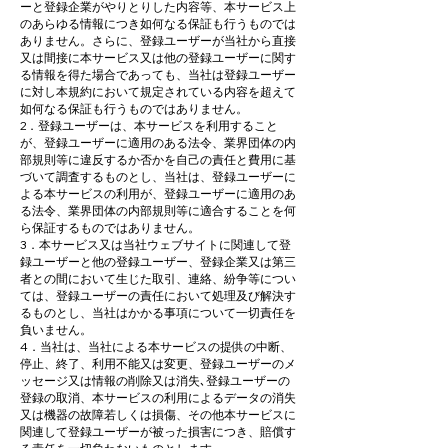
ーと登録企業がやりとりした内容等、本サービス上
のあらゆる情報につき如何なる保証も行うものでは
ありません。さらに、登録ユーザーが当社から直接
又は間接に本サービス又は他の登録ユーザーに関す
る情報を得た場合であっても、当社は登録ユーザー
に対し本規約において規定されている内容を超えて
如何なる保証も行うものではありません。
2．登録ユーザーは、本サービスを利用すること
が、登録ユーザーに適用のある法令、業界団体の内
部規則等に違反するか否かを自己の責任と費用に基
づいて調査するものとし、当社は、登録ユーザーに
よる本サービスの利用が、登録ユーザーに適用のあ
る法令、業界団体の内部規則等に適合することを何
ら保証するものではありません。
3．本サービス又は当社ウェブサイトに関連して登
録ユーザーと他の登録ユーザー、登録企業又は第三
者との間において生じた取引、連絡、紛争等につい
ては、登録ユーザーの責任において処理及び解決す
るものとし、当社はかかる事項について一切責任を
負いません。
4．当社は、当社による本サービスの提供の中断、
停止、終了、利用不能又は変更、登録ユーザーのメ
ッセージ又は情報の削除又は消失､登録ユーザーの
登録の取消、本サービスの利用によるデータの消失
又は機器の故障若しくは損傷、その他本サービスに
関連して登録ユーザーが被った損害につき、賠償す