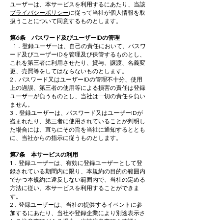
ユーザーは、本サービスを利用するにあたり、当該
プライバシーポリシー
に従って当社が個人情報を取
扱うことについて同意するものとします。
第6条 パスワード及びユーザーIDの管理
1．登録ユーザーは、自己の責任において、パスワ
ード及びユーザーIDを管理及び保管するものとし、
これを第三者に利用させたり、貸与、譲渡、名義変
更、売買等をしてはならないものとします。
2．パスワード又はユーザーIDの管理不十分、使用
上の過誤、第三者の使用等による損害の責任は登録
ユーザーが負うものとし、当社は一切の責任を負い
ません。
3．登録ユーザーは、パスワード又はユーザーIDが
盗まれたり、第三者に使用されていることが判明し
た場合には、直ちにその旨を当社に通知するととも
に、当社からの指示に従うものとします。
第7条 本サービスの利用
1．登録ユーザーは、有効に登録ユーザーとして登
録されている期間内に限り、本規約の目的の範囲内
でかつ本規約に違反しない範囲内で、当社の定める
方法に従い、本サービスを利用することができま
す。
2．登録ユーザーは、当社の提供するイベントに参
加するにあたり、当社や登録企業により別途表示さ