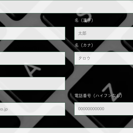
名（漢字）
名（カナ）
電話番号（ハイフンなし）