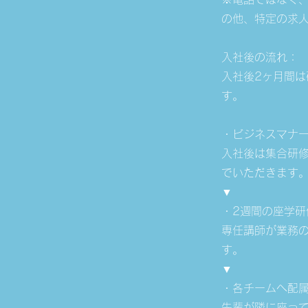
の他、特定の求
入社後の流れ：
入社後2ヶ月間
す。
・ビジネスマナ
入社後は集合研
でいただきます
▼
・2週間の座学研
専任講師が業務
す。
▼
・各チームへ配
先輩が隣に座っ