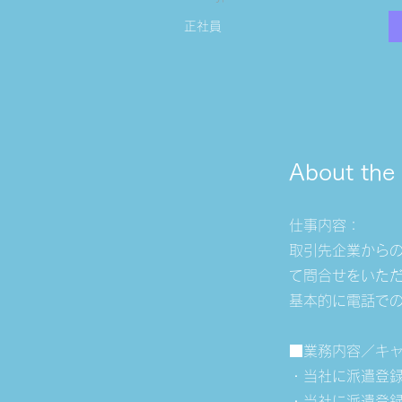
正社員
About the
仕事内容：
取引先企業から
て問合せをいた
基本的に電話で
■業務内容／キ
・当社に派遣登
・当社に派遣登