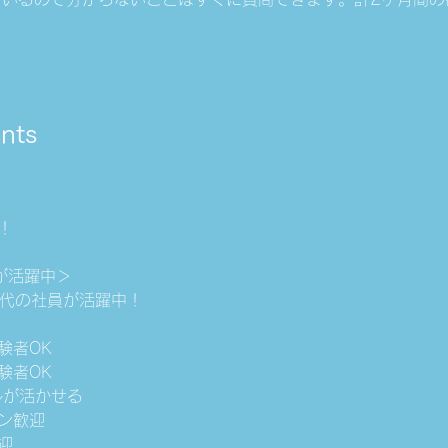
nts
！
が活躍中＞
30代の社員が活躍中！
験者OK
験者OK
ルが活かせる
ーン歓迎
迎