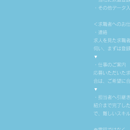
・その他データ
＜求職者へのお
・連絡
求人を見た求職
伺い、まずは登
▼
・仕事のご案内
応募いただいた
合は、ご希望に
▼
・担当者へ引継
紹介まで完了し
で、難しいスキ
※電話ではなく