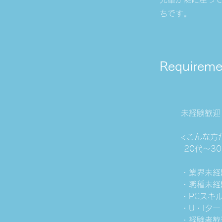
ちです。
Requireme
未経験歓迎
<こんな方
 20代～
・業界未経
・職種未経
・PCスキ
・U・Iタ
・経験者歓