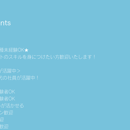
nts
種未経験OK★
トのスキルを身につけたい方歓迎いたします！
が活躍中＞ 
0代の社員が活躍中！
験者OK
験者OK
ルが活かせる
ーン歓迎
迎
歓迎