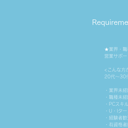
Requireme
★業界・職
営業サポー
<こんな方
20代～3
・業界未経
・職種未経
・PCスキ
・U・Iタ
・経験者歓
・有資格者