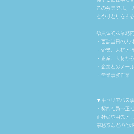
この募集では、リ
とやりとりをす
◎具体的な業務
・面談当日の人
・企業、人材と
・企業、人材か
・企業とのメー
・営業事務作業
▼キャリアパス
・契約社員→正
正社員登用先とし
事務系などの他