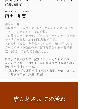
株式会社ワールドワイドアスリートジャパン
代表取締役
MASASHI UCHIDA
内田 将志
静岡県出身。
高校在学中にスペイン1部リーグのアトレティコ・マ
ドリードのセレクションに合格。
その後はスペインの他、ブラジル、ポルトガルなどで
キャリアを重ね、2014年に現役を引退。
父が経営する会社を手伝っていたが、2014年にサッ
カーのイベント企画や海外留学を斡旋する事業で独
立。2016年に法人化を果たした。
以降、留学支援では、数多くの子どもたちのサポート
を行っており、世界でも有名な最優秀プロ選手との交
流の場も提供している。
16歳以上のプロ契約支援（代理人事業）では、多くの
プロ契約選手を生み出し活躍。
申し込みまでの流れ