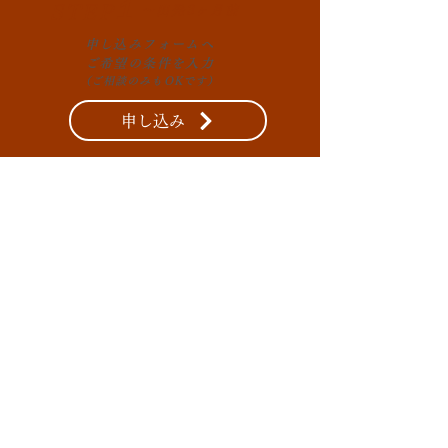
１
STEP
〜​出発3ヶ月前
申し込みフォームへ
ご希望の条件を入力
​
（ご相談のみもOKです）
申し込み
2
STEP
〜​出発3ヶ月前
オンラインで打ち合わせ
希望条件やお子様のスキル
​などヒアリングします
​（お子様とご一緒も可）
3
STEP
〜​出発3ヶ月前
ご提案
4