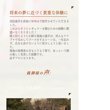
​将来の夢に近づく貴重な体験に
高校進学を直前にWWAで留学させていただきま
した。
これからすぐにレギュラーを掴むための経験に間
違いなくなりました！
僕と同じように小柄な現地の選手が、何人もドリ
ブルで交わしてゴールをするシーンは、一生忘れ
ず、自分も負けないように努力しようと思いまし
た。
現地の指導者の方もとても丁寧で、あっという間
の楽しく充実した経験です。
必ずプロになります。
声
親御様の
ヨーロッパ(２週間)
小学5年生