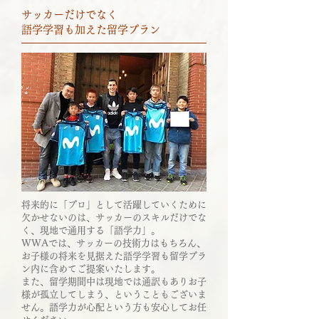
サッカーだけでなく
語学学習も加えた留学プラン
将来的に「プロ」として活躍していくために
欠かせないのは、サッカーのスキルだけでな
く、現地で通用する「語学力」。
WWAでは、サッカーの技術力はもちろん、
お子様の将来を見据えた語学学習も留学プラ
ン内に含めてご提案いたします。
また、留学期間中は現地では通訳もありお子
様が孤立してしまう、ということもございま
せん。語学力が心配という方も安心してお任