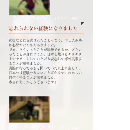
ヨーロッパ(２週間)
T.O​くん（12歳）
​忘れられない経験になりました
選抜などにも選ばれたこともなく、申し込み時
は心配がたくさんありました。
でも、どういったことが経験できるか、どうい
ったことが身につくか、日本を離れるギリギリ
までサポートしていただき安心して海外挑戦す
ることが出来ました。
実際に行ってみると聞いていた以上に楽しく、
日本では経験できないことばかりでこれからの
自信も得ることが出来ました。
本当にありがとうございます！
ヨーロッパ（3ヶ月）
M.A​くん（15歳）