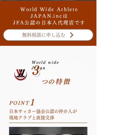
World Wide Athlete
JAPAN.incは
​JFA公認の日本人代理店です
無料相談に申し込む
World wide
3
Japan
​つの特徴
1
POINT
​日本サッカー協会公認の仲介人が
現地クラブと直接交渉