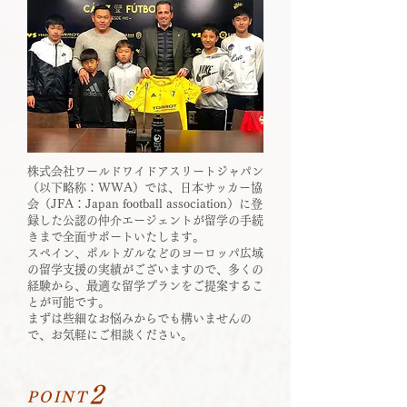
株式会社ワールドワイドアスリートジャパン
（以下略称：WWA）では、日本サッカー協
会（JFA：Japan football association）に登
録した公認の仲介エージェントが留学の手続
きまで全面サポートいたします。
スペイン、ポルトガルなどのヨーロッパ広域
の留学支援の実績がございますので、多くの
経験から、最適な留学プランをご提案するこ
とが可能です。
まずは些細なお悩みからでも構いませんの
で、お気軽にご相談ください。
​2
POINT