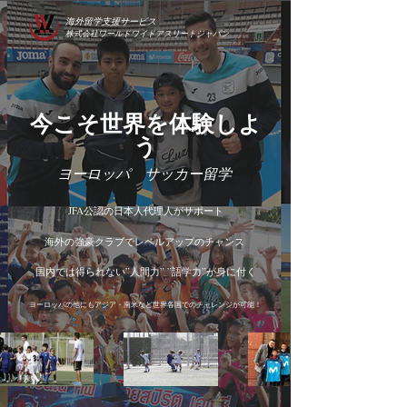
海外留学支援サービス
株式会社ワールドワイドアスリートジャパン
今こそ​世界を体験しよ
う
ヨーロッパ サッカー留学
JFA公認の日本人代理人がサポート
海外の強豪クラブでレベルアップのチャンス
​国内では得られない”人間力” ”語学力”が身に付く
ヨーロッパの他にもアジア・南米など世界各国でのチャレンジが可能！