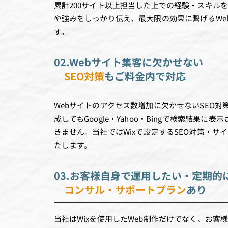
累計200サイト以上担当した上での経験・スキル
や強みをしっかり伝え、最大限の効果に繋げるWe
す。
02.Webサイト集客に欠かせない
SEO対策
もご料金内で対応
Webサイトのアクセス数増加に欠かせないSEO
成してもGoogle・Yahoo・Bingで検索結果
きません。当社ではWixで設定するSEO対策・サ
たします。
03.お客様自身で運用したい・定期的
コンサル・サポートプラン
あり
当社はWixを使用したWeb制作だけでなく、お客