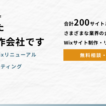
作
200
た
合計
サイト
さまざまな業界の
作会社です
Wixサイト制作
ixリニューアル
無料相談
ルティング