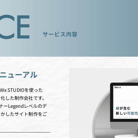
CE
サービス内容
リニューアル
x STUDIOを使った
特化した制作会社です。
ーLegendレベルのデ
活かしたサイト制作をご