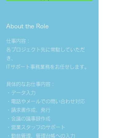
About the Role
仕事内容：
各プロジェクト先に常駐していただ
き、
ITサポート事務業務をお任せします。
具体的なお仕事内容：
・データ入力
・電話やメールでの問い合わせ対応
・請求書作成、発行
・会議の議事録作成
・営業スタッフのサポート
・勤怠管理、管理台帳への入力