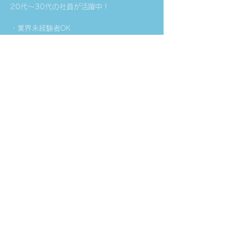
20代～30代の社員が活躍中！
・業界未経験者OK
・職種未経験者OK
・PCスキルが活かせる
・U・Iターン歓迎
・経験者歓迎
・有資格者歓迎
・経験を活かせる
・資格を活かせる
・ブランクOK
About the Company
事務
Apply Now