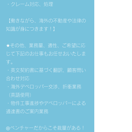
・クレーム対応、処理
【働きながら、海外の不動産や法律の
知識が身につきます！】
★その他、業務量、適性、ご希望に応
じて下記のお仕事もお任せおいたしま
す。
・英文契約書に基づく翻訳、顧客問い
合わせ対応
・海外デベロッパー交渉、折衝業務
（英語使用）
・物件工事進捗やデベロッパーによる
通達書のご案内業務
◎ベンチャーだからこそ裁量がある！