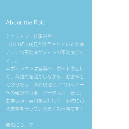
About the Role
ミッション・仕事内容：
当社は経済成長が注目されている東南
アジアの不動産がメインの不動産会社
です。
本ポジションは営業のサポート役とし
て、英語力を活かしながら、お客様と
のやり取り、海外現地のデベロッパー
への確認や折衝、データ入力・管理、
お申込み・契約書の対応等、多岐に渡
る業務を行っていただくお仕事です！
職場について：