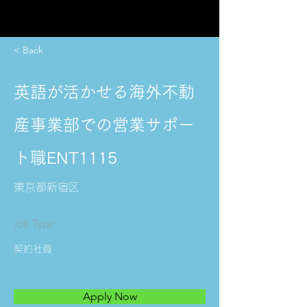
< Back
英語が活かせる海外不動
産事業部での営業サポー
ト職ENT1115
東京都新宿区
Job Type
契約社員
Apply Now