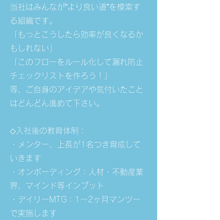
当社はみんなが”より良い道”を模索す
る組織です。
「もっとこうしたら効率が良くなるか
もしれない」
「このフローをルール化して漏れ防止
チェックリストを作ろう！」
等、ご自身のアイデアや気付いたこと
はどんどん進めて下さい。
◇入社後の教育体制：
・メンター、上長が1名つき育成して
いきます
・オンボーディング：人材・不動産業
界、マインド等インプット
・デイリーMTG：1～2ヶ月マンツー
で実施します