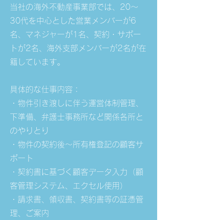
当社の海外不動産事業部では、20～
30代を中心とした営業メンバーが6
名、マネジャーが1名、契約・サポー
トが2名、海外支部メンバーが2名が在
籍しています。
具体的な仕事内容：
・物件引き渡しに伴う運営体制管理、
下準備、弁護士事務所など関係各所と
のやりとり
・物件の契約後～所有権登記の顧客サ
ポート
・契約書に基づく顧客データ入力（顧
客管理システム、エクセル使用）
・請求書、領収書、契約書等の証憑管
理、ご案内