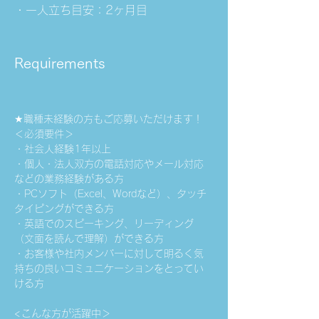
・一人立ち目安：2ヶ月目
Requirements
★職種未経験の方もご応募いただけます！
＜必須要件＞
・社会人経験1年以上
・個人・法人双方の電話対応やメール対応
などの業務経験がある方
・PCソフト（Excel、Wordなど）、タッチ
タイピングができる方
・英語でのスピーキング、リーディング
（文面を読んで理解）ができる方
・お客様や社内メンバーに対して明るく気
持ちの良いコミュニケーションをとってい
ける方
<こんな方が活躍中＞ 