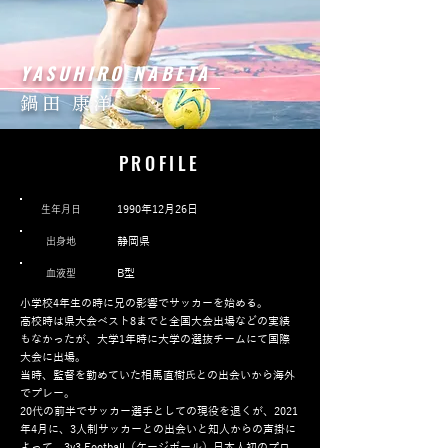
YASUHIRO NABETA
鍋田 康洋
PROFILE
1990年12月26日
​生年月日
静岡県
出身地
B型
血液型
小学校4年生の時に兄の影響でサッカーを始める。
高校時は県大会ベスト8までと全国大会出場などの実績
もなかったが、大学1年時に大学の選抜チームにて国際
大会に出場。
当時、監督を勤めていた相馬直樹氏との出会いから海外
でプレー。
20代の前半でサッカー選手としての現役を退くが、2021
年4月に、3人制サッカーとの出会いと知人からの声掛に
よって、3v3 Football（ケージボール）日本人初のプロ