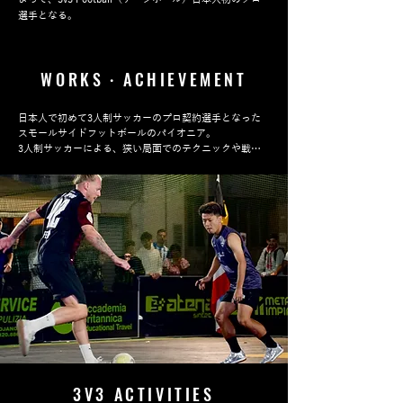
選手となる。
WORKS・ACHIEVEMENT
日本人で初めて3人制サッカーのプロ契約選手となった
スモールサイドフットボールのパイオニア。

3人制サッカーによる、狭い局面でのテクニックや戦術
は日本No.1といわれ、多岐にわたり活躍中。活動の場は
国内だけにとどまらず、世界中に広げている。

選手活動としては、セルビア欧州大会に日本人として初
めて出場し、その後、オーストリアで開催された最高峰
ともいわれる世界大会 「FIFA STREET 3V3」に出場を
果たした。

また、ラトビアで開催されたISFA 3V3 WORLD CUP、中
国で開催された3V3 WORLD TOURNAMENTにも日本代
表として出場した。

​現在もなお、日本国内はもちろん、セルビア、イタリ
ア、中国など世界中で3人制サッカー選手として活動し
ている。

選手活動以外では、全国各地、世界中でサッカーイベン
3V3 ACTIVITIES
トに出演。
