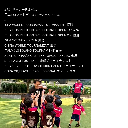
SMALL SIDE FOOTBALL CLINICと題して、日本国内は
もちろん、タイ、フィリピン、台湾、ネパールなど、東
3人制サッカー日本代表
南アジアを中心にイベントを開催出演し、子どもたちに
​日本3X3フットボールスペシャルチーム
サッカーの技術、楽しみを伝えている。

-
サッカー元日本代表や、著名人との共演や交友も多く、
ISFA WORLD TOUR JAPAN TOURNAMENT 優勝
イベントではダブルゲスト出演を行うなど、活動の幅を
JSFA COMPETITION 3V3FOOTBALL OPEN 1st 優勝
広げ続けている。
JSFA COMPETITION 3V3FOOTBALL OPEN 2nd 優勝
ISFA 3V3 WORLD CUP 出場
CHINA WORLD TOURNAMENT 出場
ITALY 3v3 BOJANO TOURNAMENT 出場
AUSTRIA FIFA/ISFA STREET 3V3 SALZBURG 出場
SERBIA 3x3 FOOTBALL 出場 / ファイナリスト
JSFA STREETBASE 3V3 TOURNAMENT ファイナリスト
COPA CB.LEAGUE PROFESSIONAL ファイナリスト